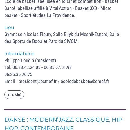
École de basket labellisée en loisir et compétition - Basket
Santé labéllisé affilié à Vital’Action - Basket 3X3 - Micro
basket - Sport études La Providence.
Lieu
Gymnase Nicolas Fleury, Salle Bilyk du Mesnil-Esnard, Salle
des Sports de Boos et Parc du SIVOM.
Informations
Philippe Loudin (président)
Tél. 06.33.42.24.05 - 06.85.67.01.98
06.25.35.76.75
Email : president@bcmef.fr / ecoledebasket@bcmef.fr
SITE WEB
DANSE : MODERN’JAZZ, CLASSIQUE, HIP-
HOP, CONTEMPORAINE