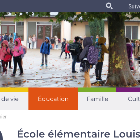
Suiv
 de vie
Éducation
Famille
Cult
ier
École élémentaire Loui