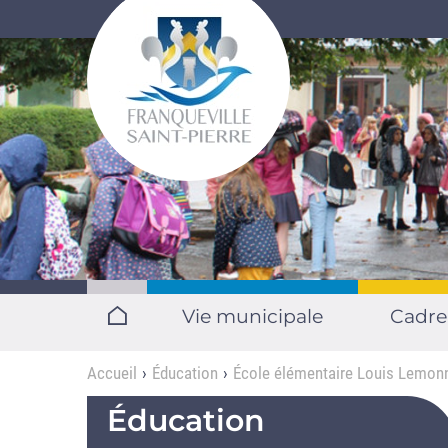
Aller au contenu principal
Vie municipale
Cadre
Accueil
Éducation
École élémentaire Louis Lemonn
Éducation