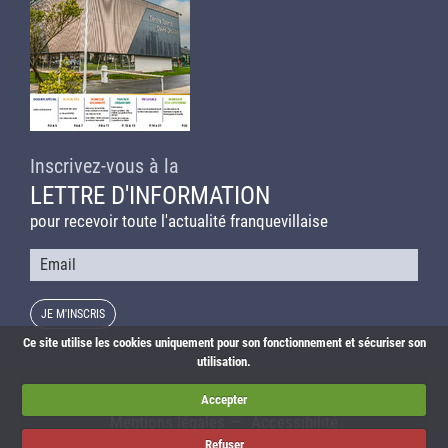
Inscrivez-vous à la
LETTRE D'INFORMATION
pour recevoir toute l'actualité franquevillaise
Courriel
Ce site utilise les cookies uniquement pour son fonctionnement et sécuriser son
utilisation.
Actualités
Agenda
Liens utiles
Plan du site
Accepter
Mentions légales
Accessibilité
Refuser
© Franqueville-Saint-Pierre – Réalisation :
Imagospirit