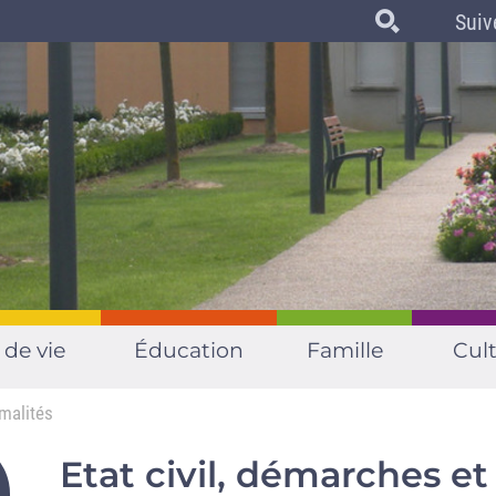
Suiv
 de vie
Éducation
Famille
Cult
rmalités
Etat civil, démarches et