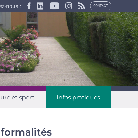
×
ez-nous :
CONTACT
ure et sport
Infos pratiques
 formalités