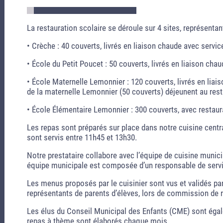
La restauration scolaire se déroule sur 4 sites, représenta
• Crèche : 40 couverts, livrés en liaison chaude avec service
• École du Petit Poucet : 50 couverts, livrés en liaison chau
• École Maternelle Lemonnier : 120 couverts, livrés en liai
de la maternelle Lemonnier (50 couverts) déjeunent au rest
• École Élémentaire Lemonnier : 300 couverts, avec restaura
Les repas sont préparés sur place dans notre cuisine centr
sont servis entre 11h45 et 13h30.
Notre prestataire collabore avec l’équipe de cuisine munici
équipe municipale est composée d’un responsable de servic
Les menus proposés par le cuisinier sont vus et validés par
représentants de parents d’élèves, lors de commission de r
Les élus du Conseil Municipal des Enfants (CME) sont éga
repas à thème sont élaborés chaque mois.