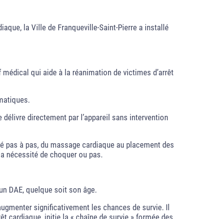
iaque, la Ville de Franqueville-Saint-Pierre a installé
f médical qui aide à la réanimation de victimes d’arrêt
omatiques.
e délivre directement par l’appareil sans intervention
uidé pas à pas, du massage cardiaque au placement des
e la nécessité de choquer ou pas.
un DAE, quelque soit son âge.
gmenter significativement les chances de survie. Il
t cardiaque, initie la « chaîne de survie » formée des