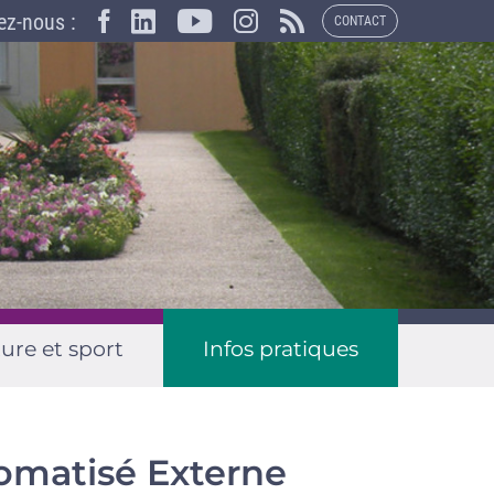
×
ez-nous :
CONTACT
ure et sport
Infos pratiques
tomatisé Externe