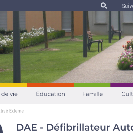
Suiv
 de vie
Éducation
Famille
Cult
tisé Externe
DAE - Défibrillateur Au