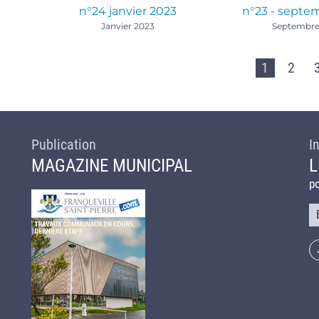
n°24 janvier 2023
n°23 - septe
Janvier 2023
Septembre
1
2
Publication
I
MAGAZINE MUNICIPAL
L
po
Co