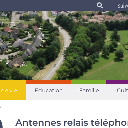
Suiv
 de vie
Éducation
Famille
Cult
s
Antennes relais téléph