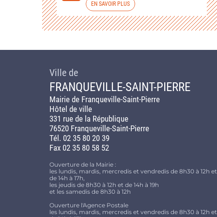
EN SAVOIR PLUS
Ville de
FRANQUEVILLE-SAINT-PIERRE
Mairie de Franqueville-Saint-Pierre
Hôtel de ville
331 rue de la République
76520 Franqueville-Saint-Pierre
Tél. 02 35 80 20 39
Fax 02 35 80 58 52
Ouverture de la Mairie :
les lundis, mardis, mercredis et vendredis de 8h30 à 12h et
de 14h à 17h,
les jeudis de 8h30 à 12h et de 14h à 19h
et les samedis de 8h30 à 12h
Ouverture l'Agence Postale
les lundis, mardis, mercredis et vendredis de 8h30 à 12h et