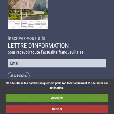
Inscrivez-vous à la
LETTRE D'INFORMATION
pour recevoir toute l'actualité franquevillaise
Courriel
Ce site utilise les cookies uniquement pour son fonctionnement et sécuriser son
utilisation.
Actualités
Agenda
Liens utiles
Plan du site
Accepter
Mentions légales
Accessibilité
Refuser
© Franqueville-Saint-Pierre – Réalisation :
Imagospirit