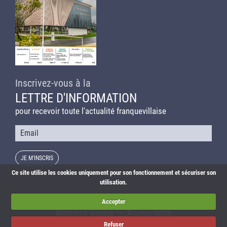
Inscrivez-vous à la
LETTRE D'INFORMATION
pour recevoir toute l'actualité franquevillaise
Courriel
Ce site utilise les cookies uniquement pour son fonctionnement et sécuriser son
utilisation.
Actualités
Agenda
Liens utiles
Plan du site
Accepter
Mentions légales
Accessibilité
Refuser
© Franqueville-Saint-Pierre – Réalisation :
Imagospirit